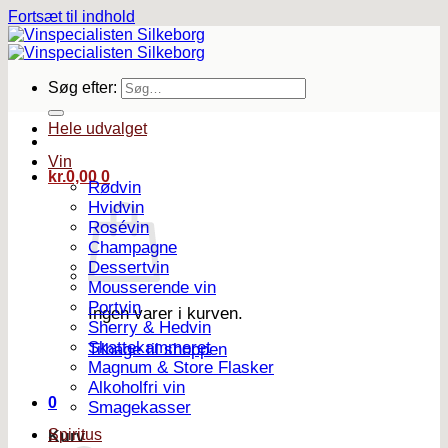
Fortsæt til indhold
Søg efter:
Hele udvalget
Vin
kr.
0,00
0
Rødvin
Hvidvin
Rosévin
Champagne
Dessertvin
Mousserende vin
Portvin
Ingen varer i kurven.
Sherry & Hedvin
Skattekammeret
Tilbage til shoppen
Magnum & Store Flasker
Alkoholfri vin
0
Smagekasser
Spiritus
Kurv