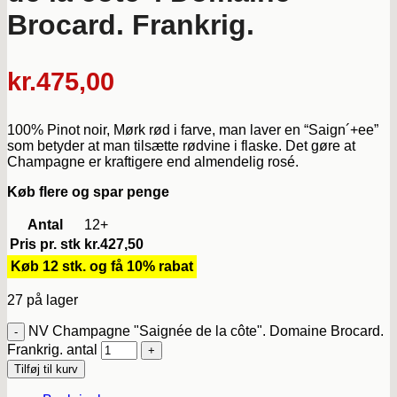
Brocard. Frankrig.
kr.
475,00
100% Pinot noir, Mørk rød i farve, man laver en “Saign´+ee”
som betyder at man tilsætte rødvine i flaske. Det gøre at
Champagne er kraftigere end almendelig rosé.
Køb flere og spar penge
Antal
12+
Pris pr. stk
kr.
427,50
Køb 12 stk. og få 10% rabat
27 på lager
NV Champagne "Saignée de la côte". Domaine Brocard.
Frankrig. antal
Tilføj til kurv