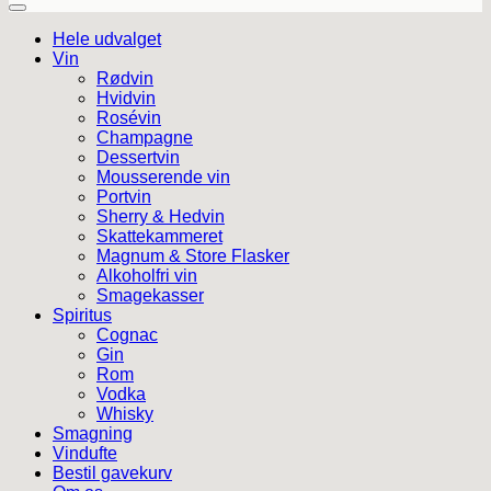
Hele udvalget
Vin
Rødvin
Hvidvin
Rosévin
Champagne
Dessertvin
Mousserende vin
Portvin
Sherry & Hedvin
Skattekammeret
Magnum & Store Flasker
Alkoholfri vin
Smagekasser
Spiritus
Cognac
Gin
Rom
Vodka
Whisky
Smagning
Vindufte
Bestil gavekurv