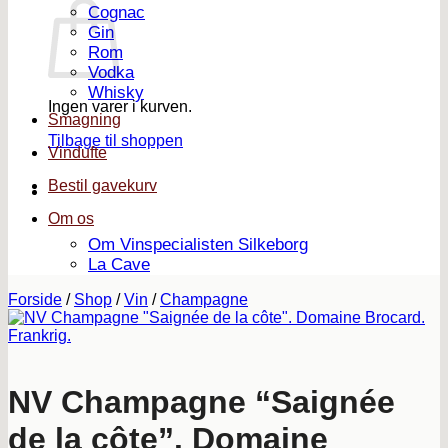
Cognac
Gin
Rom
Vodka
Whisky
Ingen varer i kurven.
Smagning
Tilbage til shoppen
Vindufte
Bestil gavekurv
Om os
Om Vinspecialisten Silkeborg
La Cave
Forside
/
Shop
/
Vin
/
Champagne
NV Champagne “Saignée
de la côte”. Domaine