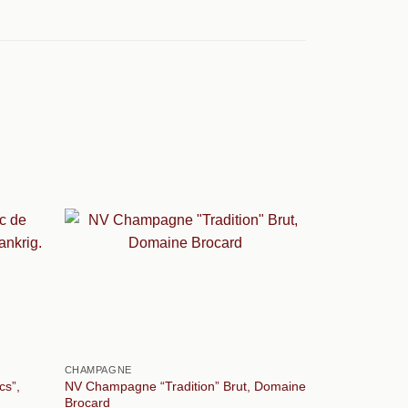
CHAMPAGNE
CHAMPAGNE
cs”,
NV Champagne “Tradition” Brut, Domaine
NV Ancestral 
Brocard
Champagne. F