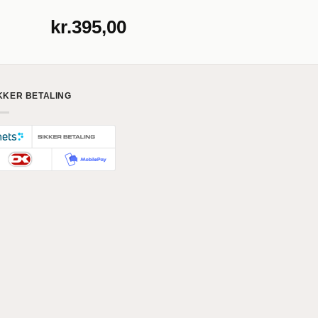
kr.
395,00
kr.
445,
KKER BETALING