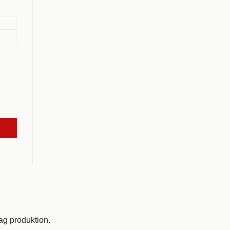
g. antal
bag produktion.