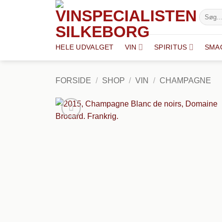
Fortsæt
Søg
til
efter:
indhold
HELE UDVALGET
VIN
SPIRITUS
SMA
FORSIDE
/
SHOP
/
VIN
/
CHAMPAGNE