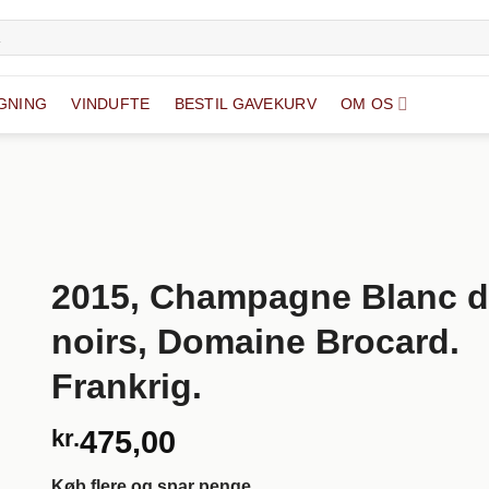
GNING
VINDUFTE
BESTIL GAVEKURV
OM OS
2015, Champagne Blanc 
noirs, Domaine Brocard.
Frankrig.
kr.
475,00
Køb flere og spar penge