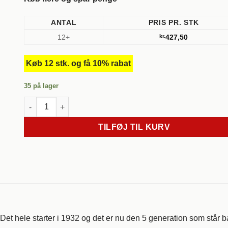
ANTAL
PRIS PR. STK
12+
kr.
427,50
Køb 12 stk. og få 10% rabat
35 på lager
2015, Champagne Blanc de noirs, Domaine Brocard. Frankri
TILFØJ TIL KURV
 Det hele starter i 1932 og det er nu den 5 generation som står 