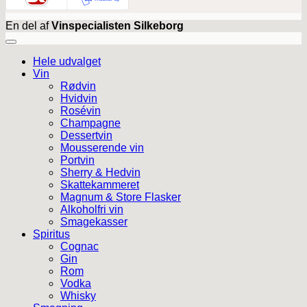
En del af
Vinspecialisten Silkeborg
Hele udvalget
Vin
Rødvin
Hvidvin
Rosévin
Champagne
Dessertvin
Mousserende vin
Portvin
Sherry & Hedvin
Skattekammeret
Magnum & Store Flasker
Alkoholfri vin
Smagekasser
Spiritus
Cognac
Gin
Rom
Vodka
Whisky