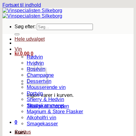
Fortsæt til indhold
Søg efter:
Hele udvalget
Vin
kr.
0,00
0
Rødvin
Hvidvin
Rosévin
Champagne
Dessertvin
Mousserende vin
Portvin
Ingen varer i kurven.
Sherry & Hedvin
Skattekammeret
Tilbage til shoppen
Magnum & Store Flasker
Alkoholfri vin
0
Smagekasser
Spiritus
Kurv