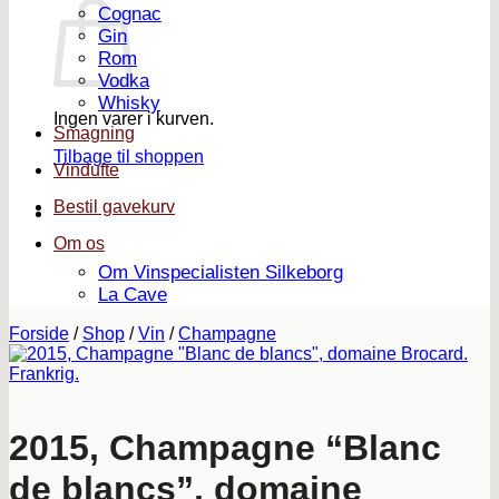
Cognac
Gin
Rom
Vodka
Whisky
Ingen varer i kurven.
Smagning
Tilbage til shoppen
Vindufte
Bestil gavekurv
Om os
Om Vinspecialisten Silkeborg
La Cave
Forside
/
Shop
/
Vin
/
Champagne
2015, Champagne “Blanc
de blancs”, domaine