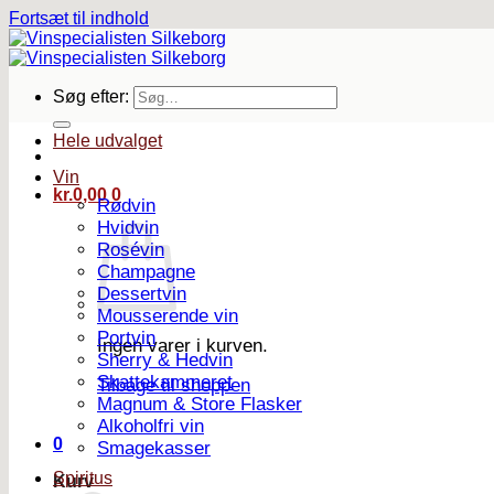
Fortsæt til indhold
Søg efter:
Hele udvalget
Vin
kr.
0,00
0
Rødvin
Hvidvin
Rosévin
Champagne
Dessertvin
Mousserende vin
Portvin
Ingen varer i kurven.
Sherry & Hedvin
Skattekammeret
Tilbage til shoppen
Magnum & Store Flasker
Alkoholfri vin
0
Smagekasser
Spiritus
Kurv