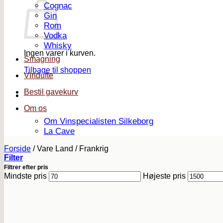
Cognac
Gin
Rom
Vodka
Whisky
Ingen varer i kurven.
Smagning
Tilbage til shoppen
Vindufte
Bestil gavekurv
Om os
Om Vinspecialisten Silkeborg
La Cave
Forside
/
Vare Land
/
Frankrig
Filter
Filtrer efter pris
Mindste pris
Højeste pris