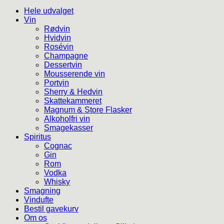
Hele udvalget
Vin
Rødvin
Hvidvin
Rosévin
Champagne
Dessertvin
Mousserende vin
Portvin
Sherry & Hedvin
Skattekammeret
Magnum & Store Flasker
Alkoholfri vin
Smagekasser
Spiritus
Cognac
Gin
Rom
Vodka
Whisky
Smagning
Vindufte
Bestil gavekurv
Om os