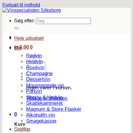
Fortsæt til indhold
Søg efter:
Hele udvalget
kr.
0,00
0
Vin
Rødvin
Hvidvin
Rosévin
Champagne
Dessertvin
Mousserende vin
Ingen varer i kurven.
Portvin
Sherry & Hedvin
Tilbage til shoppen
Skattekammeret
Magnum & Store Flasker
0
Alkoholfri vin
Smagekasser
Kurv
Spiritus