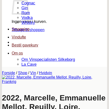
Cognac
Gin
Rom
Vodka
Ingen varer i kurven.
Whisky
Smagning
Tilbage til shoppen
Vindufte
Bestil gavekurv
Om os
Om Vinspecialisten Silkeborg
La Cave
Forside
/
Shop
/
Vin
/
Hvidvin
2022, Marcelle, Emmanuelle
Mellot, Reuilly, Loire,