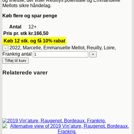
og finesse, der viser Reuillys potentiale og Emmanuelle
Mellots sikre håndelag.
Køb flere og spar penge
Antal
12+
Pris pr. stk
kr.
166,50
Køb 12 stk. og få 10% rabat
2022, Marcelle, Emmanuelle Mellot, Reuilly, Loire,
Frankrig antal
Tilføj til kurv
Relaterede varer