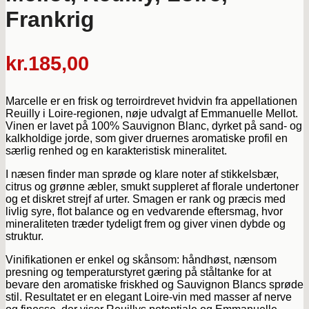
Frankrig
kr.
185,00
Marcelle er en frisk og terroirdrevet hvidvin fra appellationen
Reuilly i Loire‑regionen, nøje udvalgt af Emmanuelle Mellot.
Vinen er lavet på 100% Sauvignon Blanc, dyrket på sand- og
kalkholdige jorde, som giver druernes aromatiske profil en
særlig renhed og en karakteristisk mineralitet.
I næsen finder man sprøde og klare noter af stikkelsbær,
citrus og grønne æbler, smukt suppleret af florale undertoner
og et diskret strejf af urter. Smagen er rank og præcis med
livlig syre, flot balance og en vedvarende eftersmag, hvor
mineraliteten træder tydeligt frem og giver vinen dybde og
struktur.
Vinifikationen er enkel og skånsom: håndhøst, nænsom
presning og temperaturstyret gæring på ståltanke for at
bevare den aromatiske friskhed og Sauvignon Blancs sprøde
stil. Resultatet er en elegant Loire‑vin med masser af nerve