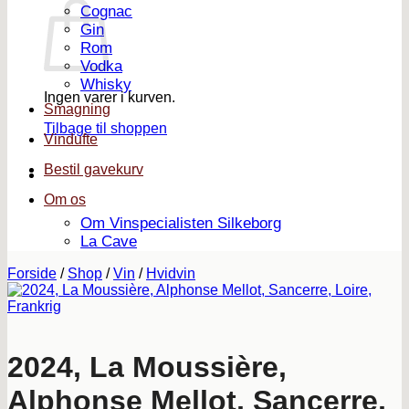
Cognac
Gin
Rom
Vodka
Whisky
Ingen varer i kurven.
Smagning
Tilbage til shoppen
Vindufte
Bestil gavekurv
Om os
Om Vinspecialisten Silkeborg
La Cave
Forside
/
Shop
/
Vin
/
Hvidvin
2024, La Moussière,
Alphonse Mellot, Sancerre,