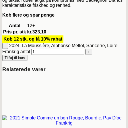
og tekstur uden at gå på kompromis med Sauvignon Blancs
karakteristiske friskhed og renhed.
Køb flere og spar penge
Antal
12+
Pris pr. stk
kr.
323,10
Køb 12 stk. og få 10% rabat
2024, La Moussière, Alphonse Mellot, Sancerre, Loire,
Frankrig antal
Tilføj til kurv
Relaterede varer