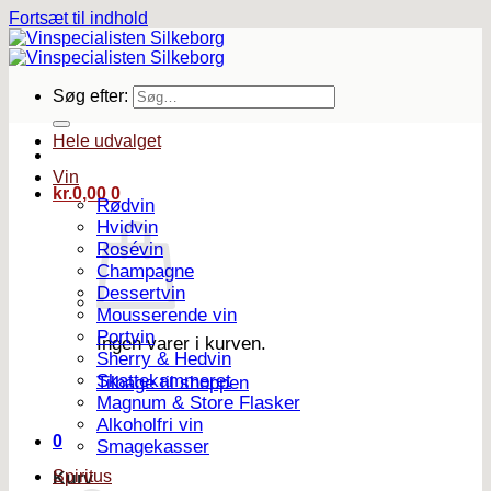
Fortsæt til indhold
Søg efter:
Hele udvalget
Vin
kr.
0,00
0
Rødvin
Hvidvin
Rosévin
Champagne
Dessertvin
Mousserende vin
Portvin
Ingen varer i kurven.
Sherry & Hedvin
Skattekammeret
Tilbage til shoppen
Magnum & Store Flasker
Alkoholfri vin
0
Smagekasser
Spiritus
Kurv