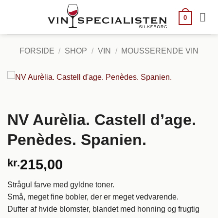
Fortsæt
til
0
indhold
FORSIDE
/
SHOP
/
VIN
/
MOUSSERENDE VIN
NV Aurèlia. Castell d’age.
Penèdes. Spanien.
kr.
215,00
Strågul farve med gyldne toner.
Små, meget fine bobler, der er meget vedvarende.
Dufter af hvide blomster, blandet med honning og frugtig