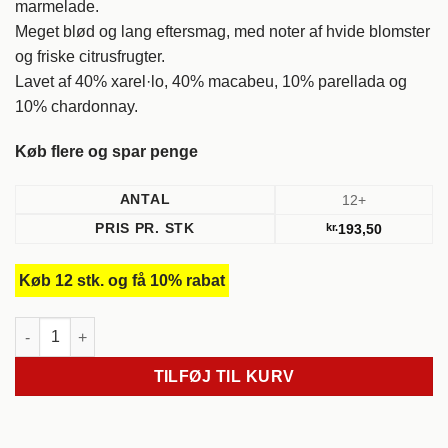
marmelade.
Meget blød og lang eftersmag, med noter af hvide blomster
og friske citrusfrugter.
Lavet af 40% xarel·lo, 40% macabeu, 10% parellada og
10% chardonnay.
Køb flere og spar penge
ANTAL
12+
PRIS PR. STK
kr.
193,50
Køb 12 stk. og få 10% rabat
NV Aurèlia. Castell d'age. Penèdes. Spanien. antal
TILFØJ TIL KURV