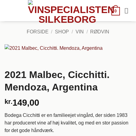
Fortsæt
til
0
indhold
FORSIDE
/
SHOP
/
VIN
/
RØDVIN
2021 Malbec, Cicchitti.
Mendoza, Argentina
kr.
149,00
Bodega Cicchitti er en familieejet vingård, der siden 1983
har produceret vine af høj kvalitet, og med en stor passion
for det gode håndværk.