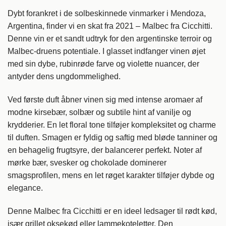
Dybt forankret i de solbeskinnede vinmarker i Mendoza,
Argentina, finder vi en skat fra 2021 – Malbec fra Cicchitti.
Denne vin er et sandt udtryk for den argentinske terroir og
Malbec-druens potentiale. I glasset indfanger vinen øjet
med sin dybe, rubinrøde farve og violette nuancer, der
antyder dens ungdommelighed.
Ved første duft åbner vinen sig med intense aromaer af
modne kirsebær, solbær og subtile hint af vanilje og
krydderier. En let floral tone tilføjer kompleksitet og charme
til duften. Smagen er fyldig og saftig med bløde tanniner og
en behagelig frugtsyre, der balancerer perfekt. Noter af
mørke bær, svesker og chokolade dominerer
smagsprofilen, mens en let røget karakter tilføjer dybde og
elegance.
Denne Malbec fra Cicchitti er en ideel ledsager til rødt kød,
især grillet oksekød eller lammekoteletter. Den