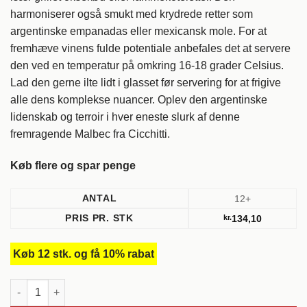
harmoniserer også smukt med krydrede retter som
argentinske empanadas eller mexicansk mole. For at
fremhæve vinens fulde potentiale anbefales det at servere
den ved en temperatur på omkring 16-18 grader Celsius.
Lad den gerne ilte lidt i glasset før servering for at frigive
alle dens komplekse nuancer. Oplev den argentinske
lidenskab og terroir i hver eneste slurk af denne
fremragende Malbec fra Cicchitti.
Køb flere og spar penge
ANTAL
12+
PRIS PR. STK
kr.
134,10
Køb 12 stk. og få 10% rabat
2021 Malbec, Cicchitti. Mendoza, Argentina antal