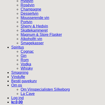
Hvidvin
Rosévin
Champagne
Dessertvin
Mousserende vin
Portvin
Sherry & Hedvin
Skattekammeret
Magnum & Store Flasker
Alkoholfri vin
Smagekasser
Spiritus
Cognac
Gin
Rom
Vodka
Whisky
Smagning
Vindufte
Bestil gavekurv
Om os
Om Vinspecialisten Silkeborg
La Cave
Log ind
kr.
0,00