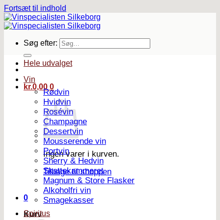
Fortsæt til indhold
Søg efter:
Hele udvalget
Vin
kr.
0,00
0
Rødvin
Hvidvin
Rosévin
Champagne
Dessertvin
Mousserende vin
Portvin
Ingen varer i kurven.
Sherry & Hedvin
Skattekammeret
Tilbage til shoppen
Magnum & Store Flasker
Alkoholfri vin
0
Smagekasser
Spiritus
Kurv