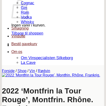
Cognac
Gin
Rom
Vodka
Whisky
Ingen varer i kurven.
Smagning
Tilbage til shoppen
Vindufte
Bestil gavekurv
Om os
Om Vinspecialisten Silkeborg
La Cave
Forside
/
Shop
/
Vin
/
Rødvin
2022 ‘Montfrin la Tour
Rouge’, Montfrin. Rhône.