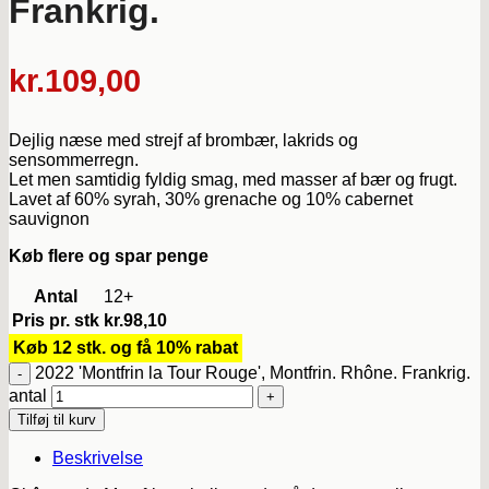
Frankrig.
kr.
109,00
Dejlig næse med strejf af brombær, lakrids og
sensommerregn.
Let men samtidig fyldig smag, med masser af bær og frugt.
Lavet af 60% syrah, 30% grenache og 10% cabernet
sauvignon
Køb flere og spar penge
Antal
12+
Pris pr. stk
kr.
98,10
Køb 12 stk. og få 10% rabat
2022 'Montfrin la Tour Rouge', Montfrin. Rhône. Frankrig.
antal
Tilføj til kurv
Beskrivelse