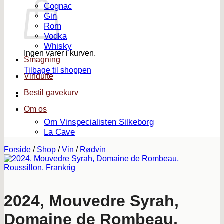
Cognac
Gin
Rom
Vodka
Whisky
Ingen varer i kurven.
Smagning
Tilbage til shoppen
Vindufte
Bestil gavekurv
Om os
Om Vinspecialisten Silkeborg
La Cave
Forside
/
Shop
/
Vin
/
Rødvin
2024, Mouvedre Syrah,
Domaine de Rombeau,