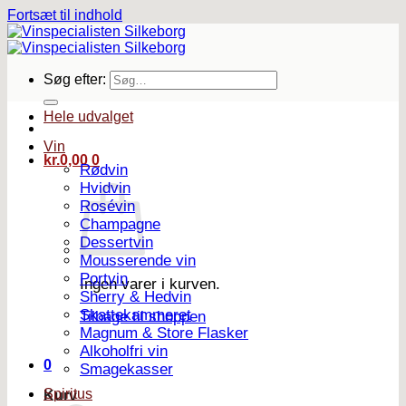
Fortsæt til indhold
Søg efter:
Hele udvalget
Vin
kr.
0,00
0
Rødvin
Hvidvin
Rosévin
Champagne
Dessertvin
Mousserende vin
Portvin
Ingen varer i kurven.
Sherry & Hedvin
Skattekammeret
Tilbage til shoppen
Magnum & Store Flasker
Alkoholfri vin
0
Smagekasser
Spiritus
Kurv