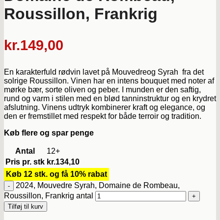
Roussillon, Frankrig
kr.
149,00
En karakterfuld rødvin lavet på Mouvedreog Syrah fra det
solrige Roussillon. Vinen har en intens bouquet med noter af
mørke bær, sorte oliven og peber. I munden er den saftig,
rund og varm i stilen med en blød tanninstruktur og en krydret
afslutning. Vinens udtryk kombinerer kraft og elegance, og
den er fremstillet med respekt for både terroir og tradition.
Køb flere og spar penge
Antal
12+
Pris pr. stk
kr.
134,10
Køb 12 stk. og få 10% rabat
2024, Mouvedre Syrah, Domaine de Rombeau,
Roussillon, Frankrig antal
Tilføj til kurv