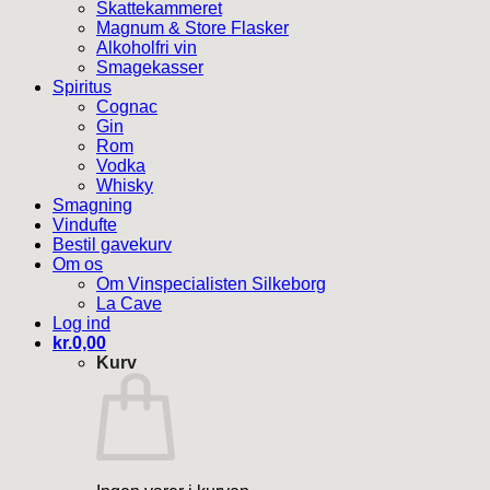
Skattekammeret
Magnum & Store Flasker
Alkoholfri vin
Smagekasser
Spiritus
Cognac
Gin
Rom
Vodka
Whisky
Smagning
Vindufte
Bestil gavekurv
Om os
Om Vinspecialisten Silkeborg
La Cave
Log ind
kr.
0,00
Kurv