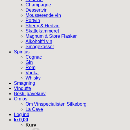
Champagne
Dessertvin
Mousserende vin
Portvin
Sherry & Hedvin
Skattekammeret
Magnum & Store Flasker
Alkoholfri vin
Smagekasser
Spiritus
Cognac
Gin
Rom
Vodka
Whisky
Smagning
Vindufte
Bestil gavekurv
Om os
Om Vinspecialisten Silkeborg
La Cave
Log ind
kr.
0,00
Kurv