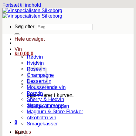
Fortsæt til indhold
Søg efter:
Hele udvalget
Vin
kr.
0,00
0
Rødvin
Hvidvin
Rosévin
Champagne
Dessertvin
Mousserende vin
Portvin
Ingen varer i kurven.
Sherry & Hedvin
Skattekammeret
Tilbage til shoppen
Magnum & Store Flasker
Alkoholfri vin
0
Smagekasser
Spiritus
Kurv