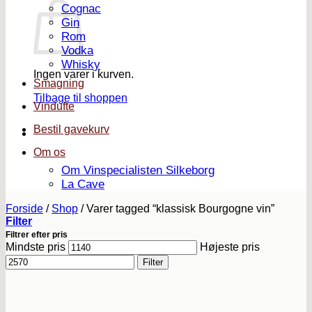
Cognac
Gin
Rom
Vodka
Whisky
Ingen varer i kurven.
Smagning
Tilbage til shoppen
Vindufte
Bestil gavekurv
Om os
Om Vinspecialisten Silkeborg
La Cave
Forside
/
Shop
/
Varer tagged “klassisk Bourgogne vin”
Filter
Filtrer efter pris
Mindste pris
Højeste pris
Filter