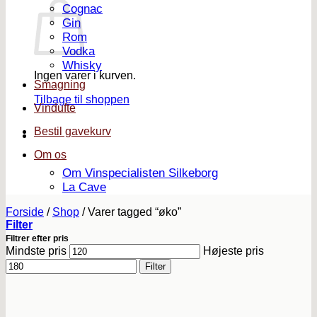
Cognac
Gin
Rom
Vodka
Whisky
Ingen varer i kurven.
Smagning
Tilbage til shoppen
Vindufte
Bestil gavekurv
Om os
Om Vinspecialisten Silkeborg
La Cave
Forside
/
Shop
/
Varer tagged “øko”
Filter
Filtrer efter pris
Mindste pris
Højeste pris
Filter