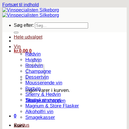
Fortsæt til indhold
Søg efter:
Hele udvalget
Vin
kr.
0,00
0
Rødvin
Hvidvin
Rosévin
Champagne
Dessertvin
Mousserende vin
Portvin
Ingen varer i kurven.
Sherry & Hedvin
Skattekammeret
Tilbage til shoppen
Magnum & Store Flasker
Alkoholfri vin
0
Smagekasser
Spiritus
Kurv