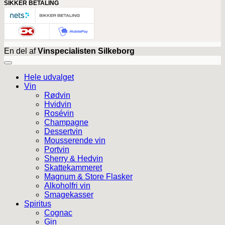
SIKKER BETALING
En del af
Vinspecialisten Silkeborg
Hele udvalget
Vin
Rødvin
Hvidvin
Rosévin
Champagne
Dessertvin
Mousserende vin
Portvin
Sherry & Hedvin
Skattekammeret
Magnum & Store Flasker
Alkoholfri vin
Smagekasser
Spiritus
Cognac
Gin