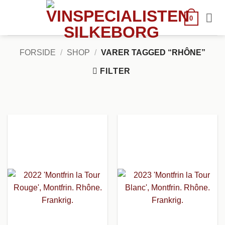
Fortsæt
til
0
indhold
FORSIDE
/
SHOP
/
VARER TAGGED “RHÔNE”
FILTER