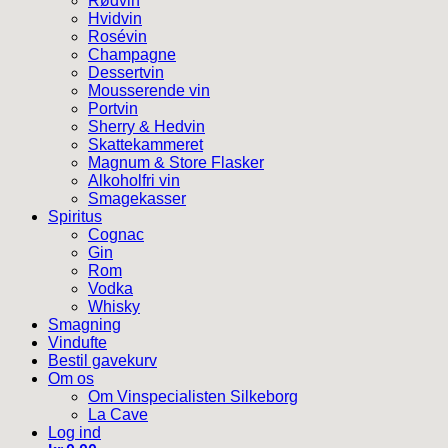
Rødvin
Hvidvin
Rosévin
Champagne
Dessertvin
Mousserende vin
Portvin
Sherry & Hedvin
Skattekammeret
Magnum & Store Flasker
Alkoholfri vin
Smagekasser
Spiritus
Cognac
Gin
Rom
Vodka
Whisky
Smagning
Vindufte
Bestil gavekurv
Om os
Om Vinspecialisten Silkeborg
La Cave
Log ind