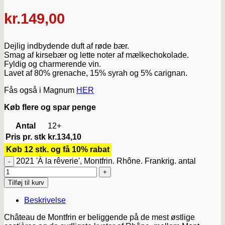
kr.
149,00
Dejlig indbydende duft af røde bær.
Smag af kirsebær og lette noter af mælkechokolade.
Fyldig og charmerende vin.
Lavet af 80% grenache, 15% syrah og 5% carignan.
Fås også i Magnum
HER
Køb flere og spar penge
Antal
12+
Pris pr. stk
kr.
134,10
Køb 12 stk. og få 10% rabat
2021 'À la rêverie', Montfrin. Rhône. Frankrig. antal
Tilføj til kurv
Beskrivelse
Château de Montfrin er beliggende på de mest østlige