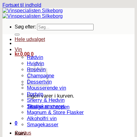
Fortsæt til indhold
Søg efter:
Hele udvalget
Vin
kr.
0,00
0
Rødvin
Hvidvin
Rosévin
Champagne
Dessertvin
Mousserende vin
Portvin
Ingen varer i kurven.
Sherry & Hedvin
Skattekammeret
Tilbage til shoppen
Magnum & Store Flasker
Alkoholfri vin
0
Smagekasser
Spiritus
Kurv