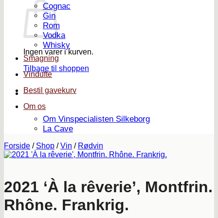
Cognac
Gin
Rom
Vodka
Whisky
Ingen varer i kurven.
Smagning
Tilbage til shoppen
Vindufte
Bestil gavekurv
Om os
Om Vinspecialisten Silkeborg
La Cave
Forside
/
Shop
/
Vin
/
Rødvin
2021 ‘À la rêverie’, Montfrin.
Rhône. Frankrig.