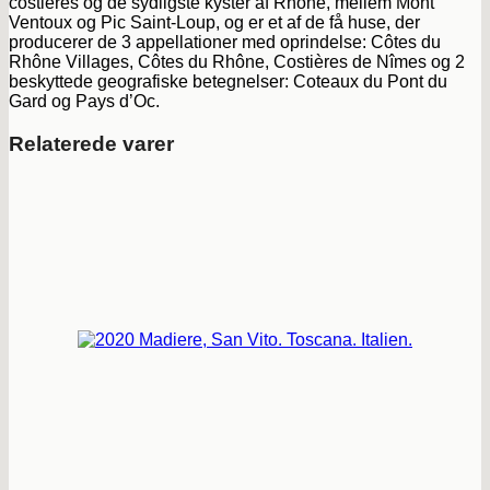
costières og de sydligste kyster af Rhône, mellem Mont
Ventoux og Pic Saint-Loup, og er et af de få huse, der
producerer de 3 appellationer med oprindelse: Côtes du
Rhône Villages, Côtes du Rhône, Costières de Nîmes og 2
beskyttede geografiske betegnelser: Coteaux du Pont du
Gard og Pays d’Oc.
Relaterede varer