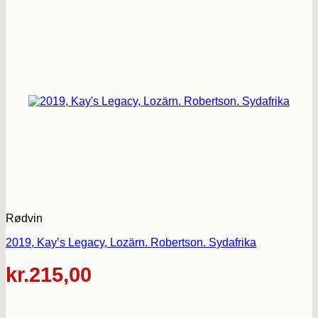
Rødvin
2019, Kay’s Legacy, Lozärn. Robertson. Sydafrika
kr.
215,00