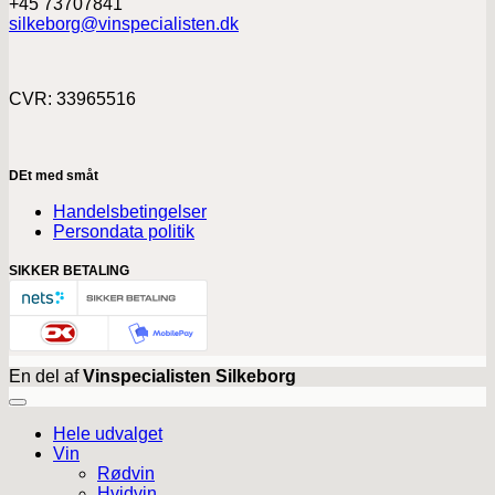
+45 73707841
silkeborg@vinspecialisten.dk
CVR: 33965516
DEt med småt
Handelsbetingelser
Persondata politik
SIKKER BETALING
En del af
Vinspecialisten Silkeborg
Hele udvalget
Vin
Rødvin
Hvidvin