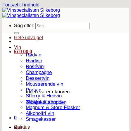
Fortsæt til indhold
Søg efter:
Hele udvalget
Vin
kr.
0,00
0
Rødvin
Hvidvin
Rosévin
Champagne
Dessertvin
Mousserende vin
Portvin
Ingen varer i kurven.
Sherry & Hedvin
Skattekammeret
Tilbage til shoppen
Magnum & Store Flasker
Alkoholfri vin
0
Smagekasser
Spiritus
Kurv