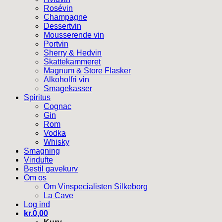
Rosévin
Champagne
Dessertvin
Mousserende vin
Portvin
Sherry & Hedvin
Skattekammeret
Magnum & Store Flasker
Alkoholfri vin
Smagekasser
Spiritus
Cognac
Gin
Rom
Vodka
Whisky
Smagning
Vindufte
Bestil gavekurv
Om os
Om Vinspecialisten Silkeborg
La Cave
Log ind
kr.
0,00