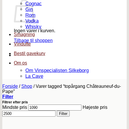
Cognac
Gin
Rom
Vodka
Whisky
Ingen varer i kurven.
Smagning
Tilbage til shoppen
Vindufte
Bestil gavekurv
Om os
Om Vinspecialisten Silkeborg
La Cave
Forside
/
Shop
/
Varer tagged “topårgang Châteauneuf-du-
Pape”
Filter
Filtrer efter pris
Mindste pris
Højeste pris
Filter