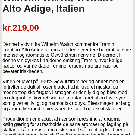
Alto Adige, Italien
kr.
219,00
Denne hvidvin fra Wilhelm Walch kommer fra Tramin i
Trentino-Alto Adige, et område der er verdensberømt for sine
intense og aromatiske Gewürztraminer-vine. Druerne til
denne vin dyrkes i højderne omkring Tramin, hvor kølige
nætter og varme dage fremmer druens rige aromaer og
bevarer friskheden.
Vinen er lavet på 100% Gewürztraminer og åbner med en
fortryllende duft af rosenblade, litchi, krydret muskat og
modne tropiske frugter. I smagen er den fyldig og blød med
en elegant, let krydret sødme, afbalanceret af en frisk syre,
som giver et livligt og harmonisk udtryk. Eftersmagen er lang
og aromatisk med et vedvarende floralt og eksotisk præg.
Produktionen er præget af nænsom presning af druerne,
kølig gæring for at fastholde de sarte aromaer og lagring på
ståltank, så druens aromatiske profil står rent og klart frem.