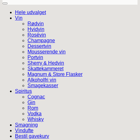
Hele udvalget
Vin
Rødvin
Hvidvin
Rosévin
Champagne
Dessertvin
Mousserende vin
Portvin
Sherry & Hedvin
Skattekammeret
Magnum & Store Flasker
Alkoholfri vin
Smagekasser
Spiritus
Cognac
Gin
Rom
Vodka
Whisky
Smagning
Vindufte
Bestil gavekurv