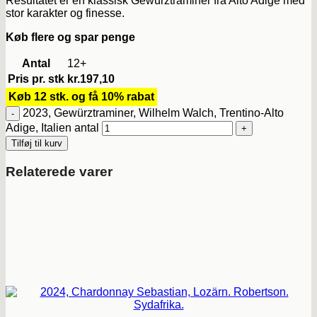
Resultatet er en klassisk Gewürztraminer fra Alto Adige med
stor karakter og finesse.
Køb flere og spar penge
Antal
12+
Pris pr. stk
kr.
197,10
Køb 12 stk. og få 10% rabat
2023, Gewürztraminer, Wilhelm Walch, Trentino-Alto
Adige, Italien antal
Tilføj til kurv
Relaterede varer