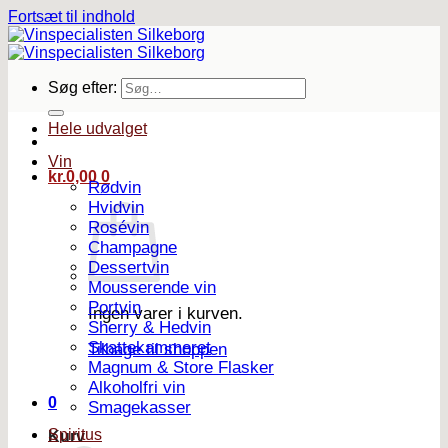
Fortsæt til indhold
Søg efter:
Hele udvalget
Vin
kr.
0,00
0
Rødvin
Hvidvin
Rosévin
Champagne
Dessertvin
Mousserende vin
Portvin
Ingen varer i kurven.
Sherry & Hedvin
Skattekammeret
Tilbage til shoppen
Magnum & Store Flasker
Alkoholfri vin
0
Smagekasser
Spiritus
Kurv