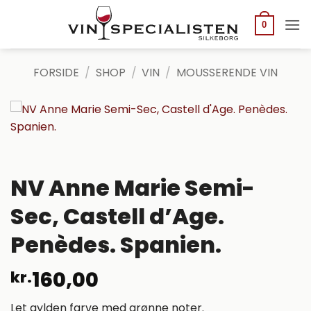
Fortsæt
til
0
indhold
FORSIDE
/
SHOP
/
VIN
/
MOUSSERENDE VIN
NV Anne Marie Semi-
Sec, Castell d’Age.
Penèdes. Spanien.
160,00
kr.
Let gylden farve med grønne noter.