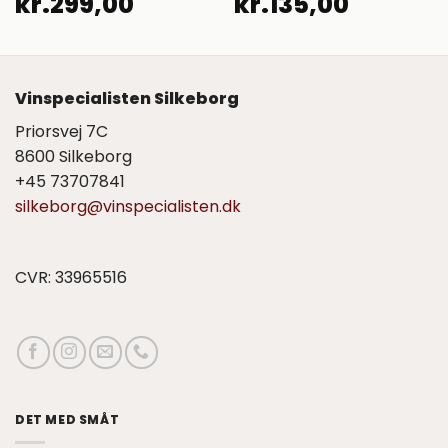
kr.
299,00
kr.
135,00
Vinspecialisten Silkeborg
Priorsvej 7C
8600 Silkeborg
+45 73707841
silkeborg@vinspecialisten.dk
CVR: 33965516
DET MED SMÅT