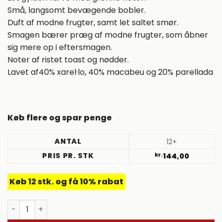
Små, langsomt bevægende bobler.
Duft af modne frugter, samt let saltet smør.
Smagen bærer præg af modne frugter, som åbner
sig mere op i eftersmagen.
Noter af ristet toast og nødder.
Lavet af40% xarel·lo, 40% macabeu og 20% parellada
Køb flere og spar penge
ANTAL
12+
PRIS PR. STK
kr.
144,00
Køb 12 stk. og få 10% rabat
NV Anne Marie Semi-Sec, Castell d'Age. Penèdes. Span