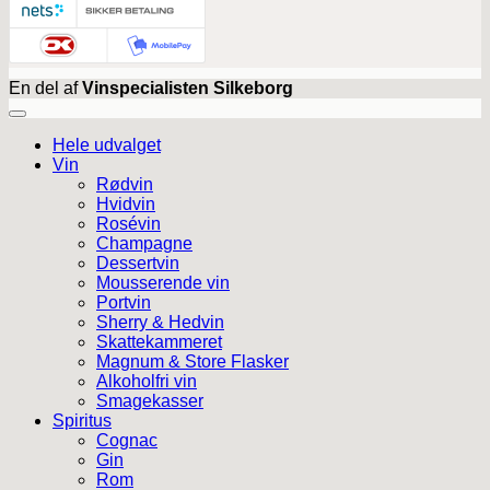
En del af
Vinspecialisten Silkeborg
Hele udvalget
Vin
Rødvin
Hvidvin
Rosévin
Champagne
Dessertvin
Mousserende vin
Portvin
Sherry & Hedvin
Skattekammeret
Magnum & Store Flasker
Alkoholfri vin
Smagekasser
Spiritus
Cognac
Gin
Rom