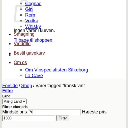
Cognac
Gin
Rom
Vodka
Whisky
Ingen varer i kurven.
Smagning
Tilbage til shoppen
Vindufte
Bestil gavekurv
Om os
Om Vinspecialisten Silkeborg
La Cave
Forside
/
Shop
/
Varer tagged “fransk vin”
Filter
Land
Filtrer efter pris
Mindste pris
Højeste pris
Filter