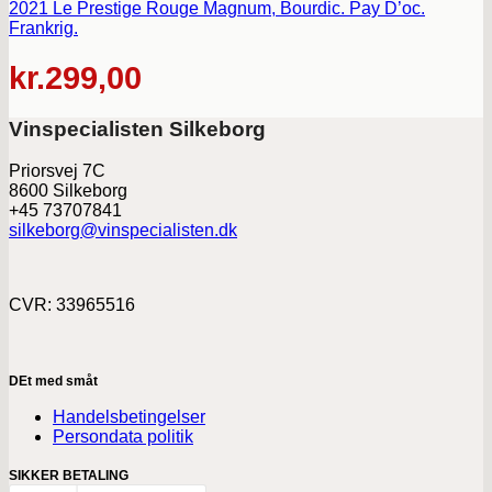
2021 Le Prestige Rouge Magnum, Bourdic. Pay D’oc.
Frankrig.
kr.
299,00
Vinspecialisten Silkeborg
Priorsvej 7C
8600 Silkeborg
+45 73707841
silkeborg@vinspecialisten.dk
CVR: 33965516
DEt med småt
Handelsbetingelser
Persondata politik
SIKKER BETALING