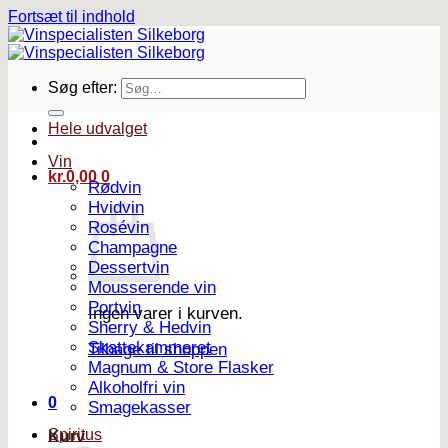
Fortsæt til indhold
Søg efter:
Hele udvalget
Vin
kr.
0,00
0
Rødvin
Hvidvin
Rosévin
Champagne
Dessertvin
Mousserende vin
Portvin
Ingen varer i kurven.
Sherry & Hedvin
Skattekammeret
Tilbage til shoppen
Magnum & Store Flasker
Alkoholfri vin
0
Smagekasser
Spiritus
Kurv