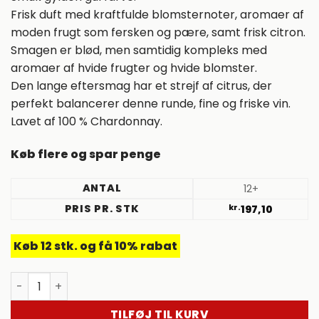
Frisk duft med kraftfulde blomsternoter, aromaer af
moden frugt som fersken og pære, samt frisk citron.
Smagen er blød, men samtidig kompleks med
aromaer af hvide frugter og hvide blomster.
Den lange eftersmag har et strejf af citrus, der
perfekt balancerer denne runde, fine og friske vin.
Lavet af 100 % Chardonnay.
Køb flere og spar penge
ANTAL
12+
PRIS PR. STK
kr.
197,10
Køb 12 stk. og få 10% rabat
2022 Mâcon-Villages, Domaine Gandines. Bourgogne. F
TILFØJ TIL KURV