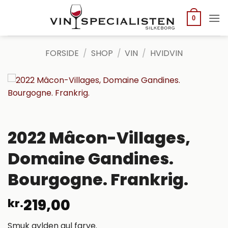
Fortsæt
til
0
indhold
FORSIDE
/
SHOP
/
VIN
/
HVIDVIN
2022 Mâcon-Villages,
Domaine Gandines.
Bourgogne. Frankrig.
219,00
kr.
Smuk gylden gul farve.