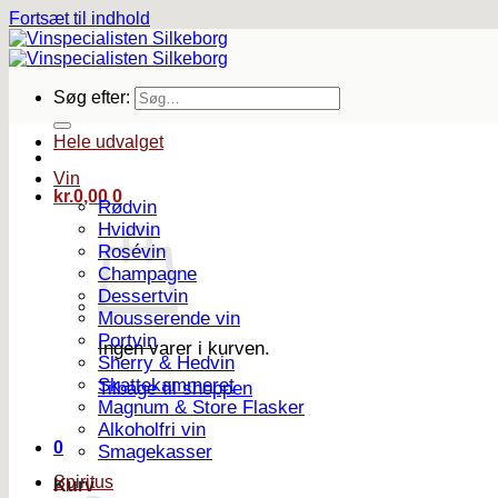
Fortsæt til indhold
Søg efter:
Hele udvalget
Vin
kr.
0,00
0
Rødvin
Hvidvin
Rosévin
Champagne
Dessertvin
Mousserende vin
Portvin
Ingen varer i kurven.
Sherry & Hedvin
Skattekammeret
Tilbage til shoppen
Magnum & Store Flasker
Alkoholfri vin
0
Smagekasser
Spiritus
Kurv