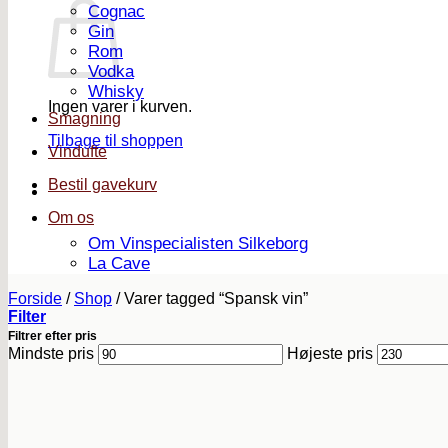
Cognac
Gin
Rom
Vodka
Whisky
Ingen varer i kurven.
Smagning
Tilbage til shoppen
Vindufte
Bestil gavekurv
Om os
Om Vinspecialisten Silkeborg
La Cave
Forside
/
Shop
/
Varer tagged “Spansk vin”
Filter
Filtrer efter pris
Mindste pris
Højeste pris