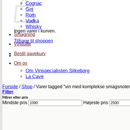
Cognac
Gin
Rom
Vodka
Whisky
Ingen varer i kurven.
Smagning
Tilbage til shoppen
Vindufte
Bestil gavekurv
Om os
Om Vinspecialisten Silkeborg
La Cave
Forside
/
Shop
/
Varer tagged “vin med komplekse smagsnoter
Filter
Filtrer efter pris
Mindste pris
Højeste pris