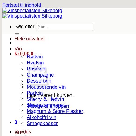
Fortsæt til indhold
Søg efter:
Hele udvalget
Vin
kr.
0,00
0
Rødvin
Hvidvin
Rosévin
Champagne
Dessertvin
Mousserende vin
Portvin
Ingen varer i kurven.
Sherry & Hedvin
Skattekammeret
Tilbage til shoppen
Magnum & Store Flasker
Alkoholfri vin
0
Smagekasser
Spiritus
Kurv